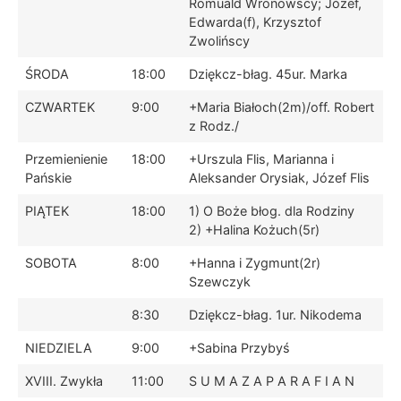
Romuald Wronowscy; Józef,
Edwarda(f), Krzysztof
Zwolińscy
ŚRODA
18:00
Dziękcz-błag. 45ur. Marka
CZWARTEK
9:00
+Maria Białoch(2m)/off. Robert
z Rodz./
Przemienienie
18:00
+Urszula Flis, Marianna i
Pańskie
Aleksander Orysiak, Józef Flis
PIĄTEK
18:00
1) O Boże błog. dla Rodziny
2) +Halina Kożuch(5r)
SOBOTA
8:00
+Hanna i Zygmunt(2r)
Szewczyk
8:30
Dziękcz-błag. 1ur. Nikodema
NIEDZIELA
9:00
+Sabina Przybyś
XVIII. Zwykła
11:00
S U M A Z A P A R A F I A N