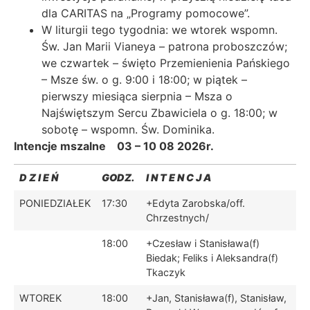
dla CARITAS na „Programy pomocowe”.
W liturgii tego tygodnia: we wtorek wspomn.
Św. Jan Marii Vianeya – patrona proboszczów;
we czwartek – święto Przemienienia Pańskiego
– Msze św. o g. 9:00 i 18:00; w piątek –
pierwszy miesiąca sierpnia – Msza o
Najświętszym Sercu Zbawiciela o g. 18:00; w
sobotę – wspomn. Św. Dominika.
Intencje mszalne 03 – 10 08 2026r.
D Z I E Ń
GODZ.
I N T E N C J A
PONIEDZIAŁEK
17:30
+Edyta Zarobska/off.
Chrzestnych/
18:00
+Czesław i Stanisława(f)
Biedak; Feliks i Aleksandra(f)
Tkaczyk
WTOREK
18:00
+Jan, Stanisława(f), Stanisław,